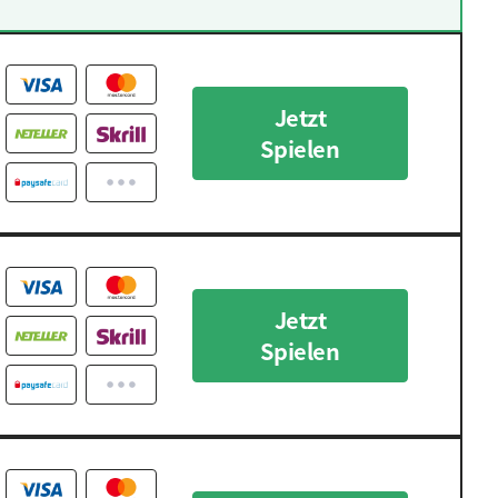
Jetzt
Spielen
Jetzt
Spielen