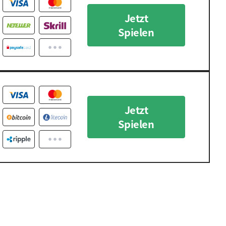
Jetzt
Spielen
Jetzt
Spielen