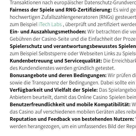
Transaktionen nach europäischer Datenschutz-Grundver
Fairness der Spiele und RNG-Zertifizierung:
Es wird ge
hochwertigen Zufallszahlengeneratoren (RNGs) gesteuer
zum Beispiel
iTech Labs
, überprüft und zertifiziert werde
Ein- und Auszahlungsmethoden:
Wir betrachten die ve
Gebühren der Casino-Seite und die Einfachheit der Proze
Spielerschutz und verantwortungsbewusstes Spiele
zum Beispiel Selbstsperre oder Webseiten Links zu Spiel
Kundenbetreuung und Servicequalität:
Die Erreichbar
des Kundendienstes werden gründlich getestet.
Bonusangebote und deren Bedingungen:
Wir prüfen d
sowie die Transparenz der Bedingungen. Dabei sollte ein
Verfügbarkeit und Vielfalt der Spiele:
Das Spielangebot
Anbietern beurteilt, damit das Online Casino Spielen bei
Benutzerfreundlichkeit und mobile Kompatibilität:
W
das Casino auf verschiedenen mobilen Geräten alles reibu
Reputation und Feedback von bestehenden Nutzern:
werden herangezogen, um ein umfassendes Bild der Reputa