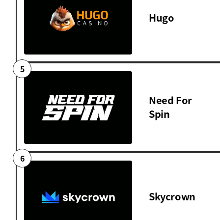
Hugo
Need For
Spin
Skycrown