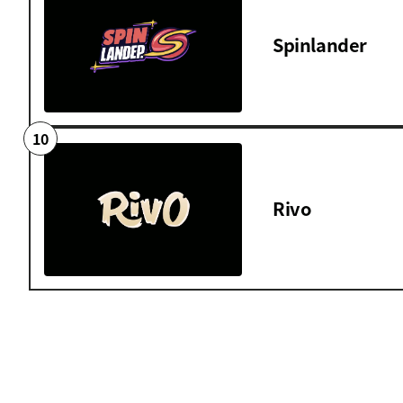
Spinlander
Rivo