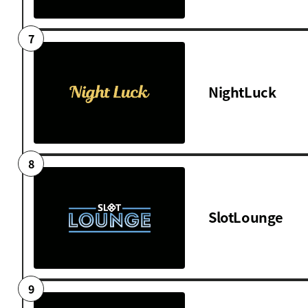
NightLuck
SlotLounge