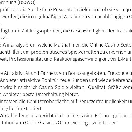
ordnung (DSGVO).
prüft, ob die Spiele faire Resultate erzielen und ob sie von qua
t werden, die in regelmäßigen Abständen von unabhängigen O
n.
rfügbaren Zahlungsoptionen, die Geschwindigkeit der Transak
sse.
n:
Wir analysieren, welche Maßnahmen die Online Casino Seiten
suchthilfen, um problematisches Spielverhalten zu erkennen 
keit, Professionalität und Reaktionsgeschwindigkeit via E-Mail
ie Attraktivität und Fairness von Bonusangeboten, Freispiele
 Anbieter attraktive Boni für neue Kunden und wiederkehrende
 wird hinsichtlich Casino-Spiele-Vielfalt, -Qualität, Größe vom
m Anbieter beste Unterhaltung bietet.
ir testen die Benutzeroberfläche auf Benutzerfreundlichkeit 
ngslos funktioniert.
Verschiedene Testbericht und Online Casino Erfahrungen ande
tion von Online Casinos Österreich legal zu erhalten.