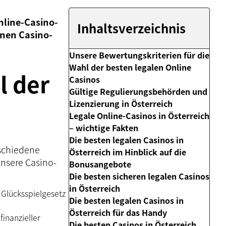
nline-Casino-
Inhaltsverzeichnis
nen Casino-
Unsere Bewertungskriterien für die
Wahl der besten legalen Online
l der
Casinos
Gültige Regulierungsbehörden und
Lizenzierung in Österreich
Legale Online-Casinos in Österreich
– wichtige Fakten
Die besten legalen Casinos in
rschiedene
Österreich im Hinblick auf die
unsere Casino-
Bonusangebote
Die besten sicheren legalen Casinos
in Österreich
t Glücksspielgesetz
Die besten legalen Casinos in
Österreich für das Handy
inanzieller
Die besten Casinos in Österreich