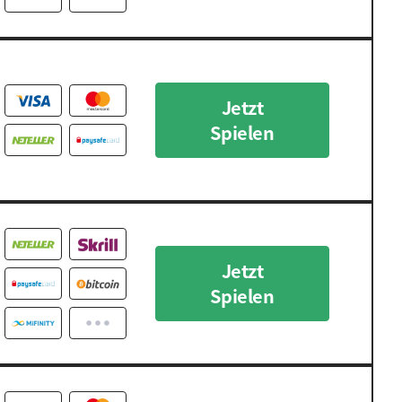
Jetzt
Spielen
Jetzt
Spielen