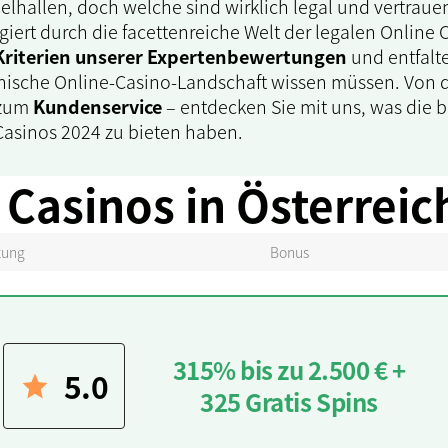
ielhallen, doch welche sind wirklich legal und vertrau
igiert durch die facettenreiche Welt der legalen Online 
Kriterien unserer Expertenbewertungen
und entfalte
ichische Online-Casino-Landschaft wissen müssen. Von 
 zum
Kundenservice
– entdecken Sie mit uns, was die b
Casinos 2024 zu bieten haben.
 Casinos in Österreic
tung
Bonus
315% bis zu 2.500 € +
5.0
325 Gratis Spins