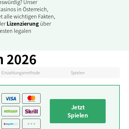
enswürdig? Unser
Casinos in Österreich,
t alle wichtigen Fakten,
der
Lizenzierung
über
esten legalen
h 2026
Einzahlungsmethode
Spielen
Jetzt
Spielen