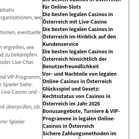
für Online-Slots
litativ
Die besten legalen Casinos in
rganisationen, wie
Österreich mit Live-Casino
Die besten legalen Casinos in
tionen, eventuelle
Österreich im Hinblick auf den
Kundenservice
 ergreifen, wie
Die besten legalen Casinos in
und zu bekämpfen.
Österreich hinsichtlich der
 oder Live-Chat
Benutzerfreundlichkeit
Vor- und Nachteile von legalen
 und VIP-Programm,
Online-Casinos in Österreich
 Spieler biete.
Glücksspiel und Gesetz:
 Live-Casino und -
Rechtsstatus von Casinos in
Österreich im Jahr 2026
und überprüfen, ob
Bonusangebote, Turniere & VIP-
Programme in legalen Online-
rer Spieler
Casinos in Österreich
Sichere Zahlungsmethoden im